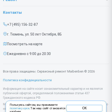
Гарантия
Ноутбуков
Контакты
Прайс-лист
Мониторов
+7 (495) 156-32-87
Срочный ремонт
Портативных колонок
г. Тюмень, ул. 50 лет Октября, 8Б
Доставка и способы оплаты
Компьютеров
Посмотреть на карте
Диагностика
Ежедневно с 9:00 до 20:30
Контакты
Все права защищены. Сервисный ремонт Maibenben © 2026
Политика конфиденциальности
Информация на сайте носит ознакомительный характер и не является
публичной офертой, определяемой положениями статьи 437
Гражданского кодекса РФ.
Мы специализируемся на обслуживании и ремонте техники Maibenben, но
Пользуясь сайтом, вы принимаете
ОК
политику куки
. Так наш сайт становится
не являемся их официальным представителем. Предоставляем
удобнее